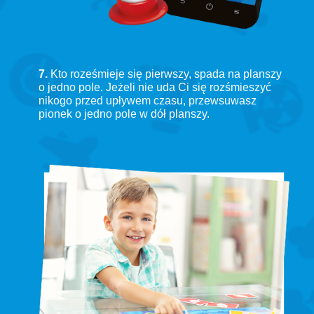
7.
Kto roześmieje się pierwszy, spada na planszy
o jedno pole. Jeżeli nie uda Ci się rozśmieszyć
nikogo przed upływem czasu, przewsuwasz
pionek o jedno pole w dół planszy.