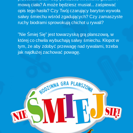
mową ciała? A może będziesz musiał... zaśpiewać
opis tego hasła? Czy Twój czarujący baryton wywoła
salwy śmiechu wśród zgadujących? Czy zamaszyste
ruchy biodrami sprowokują chichot u rywali?
"Nie Śmiej Się" jest towarzyską grą planszową, w
której co chwila wybuchają salwy śmiechu. Kłopot w
tym, że aby zdobyć przewagę nad rywalami, trzeba
jak najdłużej zachować powagę.