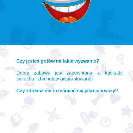
Czy jesteś gotów na takie wyzwanie?
Dobra zabawa jest zapewniona, a kaskady
śmiechu i chichotów gwarantowane!
Czy zdołasz nie roześmiać się jako pierwszy?