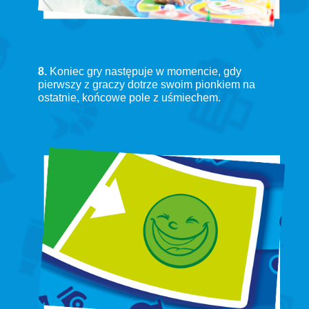
8.
Koniec gry następuje w momencie, gdy
pierwszy z graczy dotrze swoim pionkiem na
ostatnie, końcowe pole z uśmiechem.