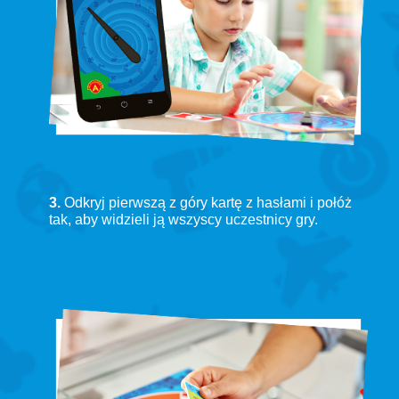
3.
Odkryj pierwszą z góry kartę z hasłami i połóż
tak, aby widzieli ją wszyscy uczestnicy gry.